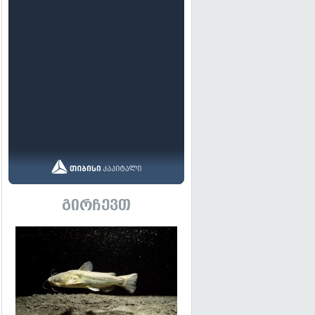
გირჩევთ
გადახედვა