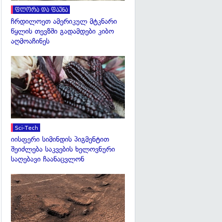
ფლორა და ფაუნა
ჩრდილოეთ ამერიკულ მტკნარი
წყლის თევზში გადამდები კიბო
აღმოაჩინეს
გადახედვა
Sci-Tech
იისფერი სიმინდის პიგმენტით
შეიძლება საკვების ხელოვნური
საღებავი ჩაანაცვლონ
გადახედვა