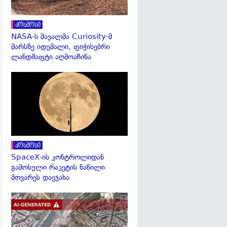
კოსმოსი
NASA-ს მავალმა Curiosity-მ
მარსზე იდუმალი, ფიჭისებრი
ლანდშაფტი აღმოაჩინა
გადახედვა
კოსმოსი
SpaceX-ის კონტროლიდან
გამოსული რაკეტის ნაწილი
მთვარეს დაეჯახა
გადახედვა