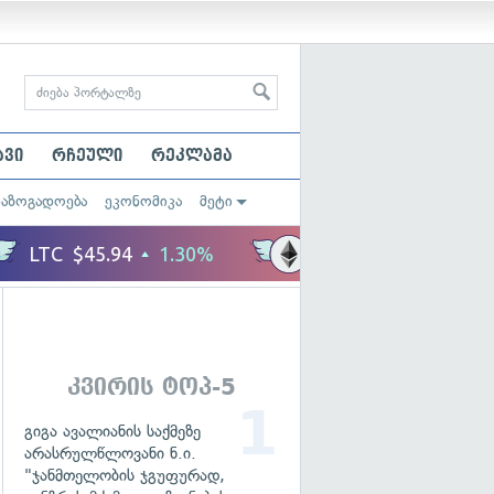
ავი
რჩეული
რეკლამა
საზოგადოება
ეკონომიკა
მეტი
კვირის ტოპ-5
გიგა ავალიანის საქმეზე
არასრულწლოვანი ნ.ი.
"ჯანმთელობის ჯგუფურად,