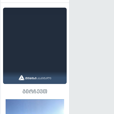
გირჩევთ
გადახედვა