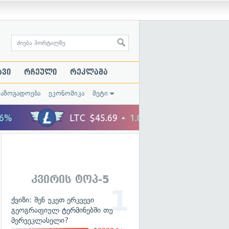
ავი
რჩეული
რეკლამა
საზოგადოება
ეკონომიკა
მეტი
კვირის ტოპ-5
ქვიზი: შენ უკეთ ერკვევი
გეოგრაფიულ ტერმინებში თუ
მერვეკლასელი?