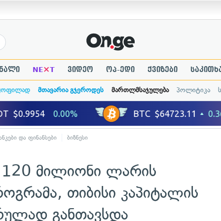
×
ნალი
NE
T
ვიდეო
ოპ-ედი
ქვიზები
საკითხ
ყოფილად
მთავარია გჯეროდეს
მართლმსაჯულება
პოლიტიკა
ანკები და ფინანსები
ბიზნესი
 120 მილიონი ლარის
ოგრამა, თიბისი კაპიტალის
რულად განთავსდა