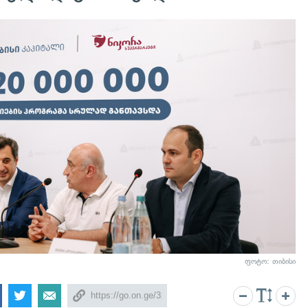
ფოტო: თიბისი