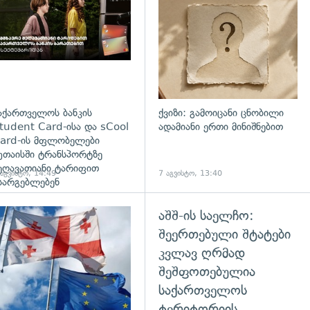
აქართველოს ბანკის
ქვიზი: გამოიცანი ცნობილი
tudent Card-ისა და sCool
ადამიანი ერთი მინიშნებით
ard-ის მფლობელები
უთაისში ტრანსპორტზე
ეღავათიანი ტარიფით
 აგვისტო, 14:49
7 აგვისტო, 13:40
სარგებლებენ
აშშ-ის საელჩო:
გადახედვა
შეერთებული შტატები
კვლავ ღრმად
შეშფოთებულია
საქართველოს
ტერიტორიის