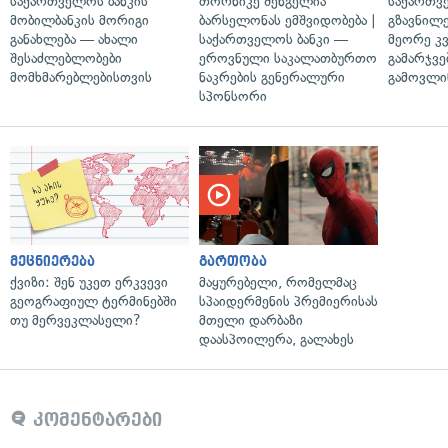
საქართველოს ბანკის
თორნიკე შენგელია
საქართვ
მობილბანკის მორიგი
ბარსელონას ემშვიდობება |
გზავნილე
განახლება — ახალი
საქართველოს ბანკი —
მეორე კ
შესაძლებლობები
ეროვნული საკალათბურთო
გამარჯვე
მომხმარებლებისთვის
ნაკრების გენერალური
გამოვლი
სპონსორი
მეცნიერება
გართობა
ქვიზი: შენ უკეთ ერკვევი
მაყურებელი, რომელმაც
გეოგრაფიულ ტერმინებში
სპაიდერმენის პრემიერისას
თუ მერვეკლასელი?
მთელი დარბაზი
დაასპოილერა, გალახეს
კომენტარები