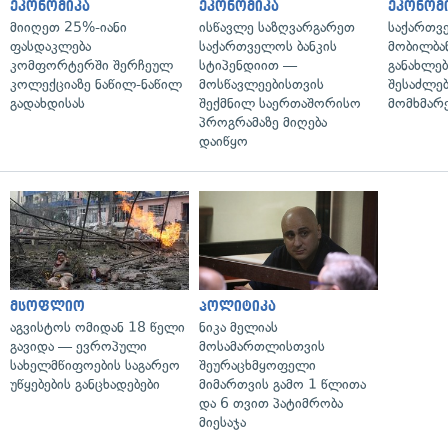
ეკონომიკა
ეკონომიკა
ეკონომ
მიიღეთ 25%-იანი
ისწავლე საზღვარგარეთ
საქართვ
ფასდაკლება
საქართველოს ბანკის
მობილბა
კომფორტერში შერჩეულ
სტიპენდიით —
განახლე
კოლექციაზე ნაწილ-ნაწილ
მოსწავლეებისთვის
შესაძლე
გადახდისას
შექმნილ საერთაშორისო
მომხმარ
პროგრამაზე მიღება
დაიწყო
მსოფლიო
პოლიტიკა
აგვისტოს ომიდან 18 წელი
ნიკა მელიას
გავიდა — ევროპული
მოსამართლისთვის
სახელმწიფოების საგარეო
შეურაცხმყოფელი
უწყებების განცხადებები
მიმართვის გამო 1 წლითა
და 6 თვით პატიმრობა
მიესაჯა