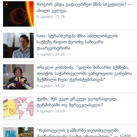
როგორ უნდა გადავურჩეთ მზის სიკვდილს? —
ახალი კვლევა
6 აგვისტო, 15:36
საია: სტრასბურგმა მზია ამაღლობელის
საქმეზე რიგით მეოთხე საჩივარი
დაარეგისტრირა
6 აგვისტო, 14:26
ირაკლი კობახიძე: "ყალბი შინაარსი იქმნება,
თითქოს საქართველოში უარყოფითი გარემოა
შექმნილი რუსი ტურისტებისთვის"
6 აგვისტო, 14:20
ქვიზი: შენ უკეთ ერკვევი გეოგრაფიულ
ტერმინებში თუ მერვეკლასელი?
6 აგვისტო, 14:00
"რუსთაველის გამზირზე თვითმცლელში
მცირეწლოვანი ბავშვი იმყოფებოდა" — GWP