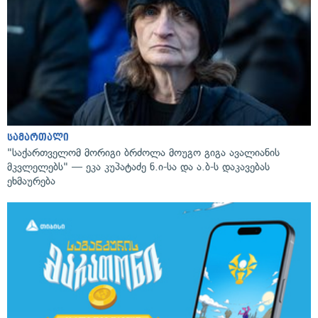
სამართალი
"საქართველომ მორიგი ბრძოლა მოუგო გიგა ავალიანის
მკვლელებს" — ეკა კუპატაძე ნ.ი-სა და ა.ბ-ს დაკავებას
ეხმაურება