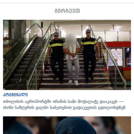
გირჩევთ
კრიმინალი
თბილისის აეროპორტში ირანის სამი მოქალაქე დააკავეს —
ისინი საზღვრის ყალბი საბუთებით გადაკვეთას ცდილობდნენ