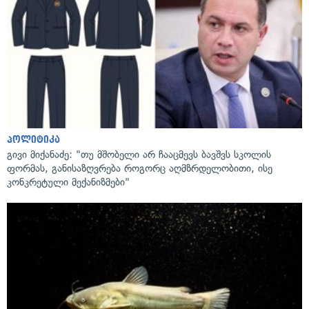
პოლიტიკა
გივი მიქანაძე: "თუ მშობელი არ ჩააცმევს ბავშვს სკოლის
ფორმას, განისაზღვრება როგორც აღმზრდელობითი, ისე
კონკრეტული მექანიზმები"