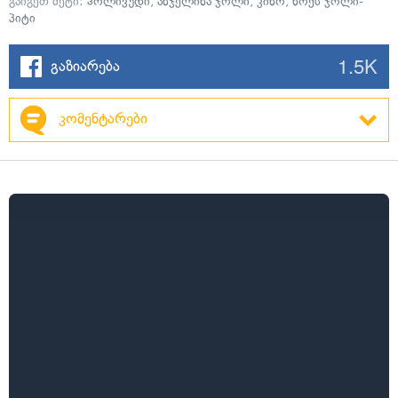
გაიგეთ მეტი:
ჰოლივუდი
,
ანჯელინა ჯოლი
,
კინო
,
ნოქს ჯოლი-
პიტი
1.5K
გაზიარება
კომენტარები