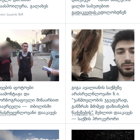
აასპოილერა, გალახეს
ყალბი საბუთებით
გადაკვეთას ცდილობდნენ
თი საათის წინ
ერთი საათის წინ
გადახედვა
ხვების ფოტოები
გიგა ავალიანის საქმეზე
აამონტაჟა და
არასრულწლოვანი ნ.ი.
ორნოგრაფიული შინაარსით
"ჯანმთელობის ჯგუფურად,
აავრცელა — თბილისში
განზრახ მძიმედ დაზიანების
რასრულწლოვანი დააკავეს
წაქეზების" მუხლით დააკავეს
საათის წინ
13 საათის წინ
— საქმის პროკურორი
დახედვა
გადახედვა