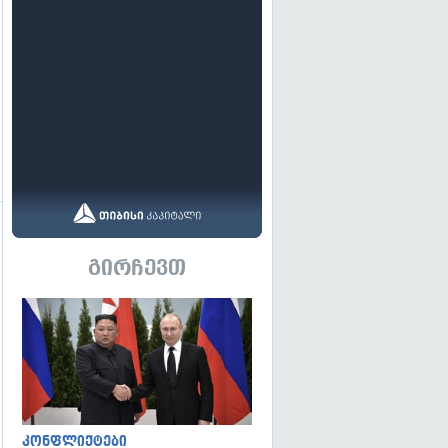
გადახედვა
გირჩევთ
გადახედვა
კონფლიქტები