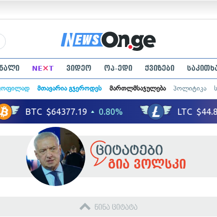
×
ნალი
NE
T
ვიდეო
ოპ-ედი
ქვიზები
საკითხ
ყოფილად
მთავარია გჯეროდეს
მართლმსაჯულება
პოლიტიკა
გია ვოლსკი
წინა ციტატა