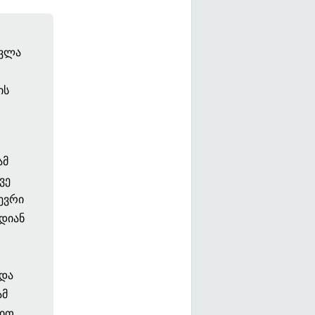
სვლა
ის
ამ
ვე
ევრი
ოდიან
 და
ამ
მით