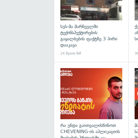
სუს-მა მარნეულში
ქ
ტექინსპექტირების
ა
გაყალბების ფაქტზე 3 პირი
ს
დააკავა
24 წუთის წინ
38
რა უნდა გაითვალისწინოთ
მ
CHEVENING-ის აპლიკაციის
ს
შევსების პროცესში —
მ