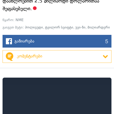
დაახლოებით 2.5 მილიარდი დოლარითაა
შეფასებული.
წყარო:
NME
გაიგეთ მეტი:
ჰოლივუდი
,
ტეილორ სვიფტი
,
ჯეი-ზი
,
მილიარდერი
5
გაზიარება
კომენტარები