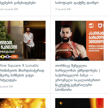
წყებების განცხადებები
საბოტაჟის ფაქტზე დაიწყო
თი საათის წინ
3 საათის წინ
დახედვა
ine Square X Lunatic
თორნიკე შენგელია
რთმანეთის მხარდასაჭერად
ბარსელონას ემშვიდობება |
 მცირე ბიზნესის ჯაჭვი
საქართველოს ბანკი —
რძელდება
ეროვნული საკალათბურთო
ნაკრების გენერალური
საათის წინ
5 საათის წინ
სპონსორი
გადახედვა