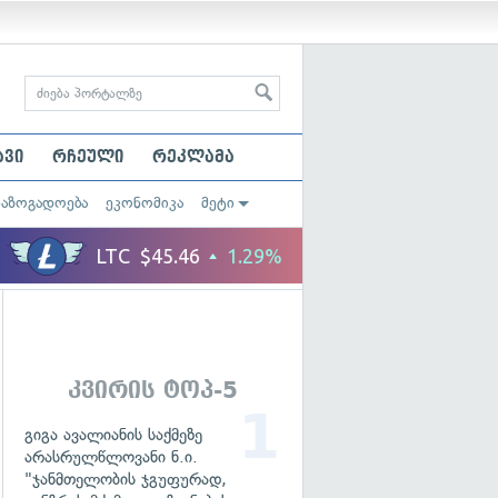
ავი
რჩეული
რეკლამა
საზოგადოება
ეკონომიკა
მეტი
კვირის ტოპ-5
გიგა ავალიანის საქმეზე
არასრულწლოვანი ნ.ი.
"ჯანმთელობის ჯგუფურად,