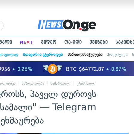
×
ნალი
NE
T
ვიდეო
ოპ-ედი
ქვიზები
საკითხ
ყოფილად
მთავარია გჯეროდეს
მართლმსაჯულება
პოლიტიკა
პოლიტიკა
საზოგადოება
სამართალი
კრიმინალი
ფროსს, პაველ დუროვს
ასამალი" — Telegram
 ეხმაურება