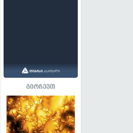
გირჩევთ
გადახედვა