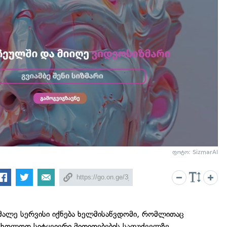
ფოტო: SizmarAI
მალე სერვისი იქნება ხელმისაწვდომი, რომლითაც
 მხოლოდ სიტყვიერი მითითებების საფუძველზე