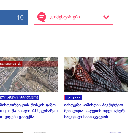
10
კომენტარები
გადახედვა
გადახედვა
ელოვნური ინტელექტი
Sci-Tech
ზინფორმაციის რისკის გამო
იისფერი სიმინდის პიგმენტით
ogle-მა ახალი AI ხელსაწყო
შეიძლება საკვების ხელოვნური
თ დღეში გააუქმა
საღებავი ჩაანაცვლონ