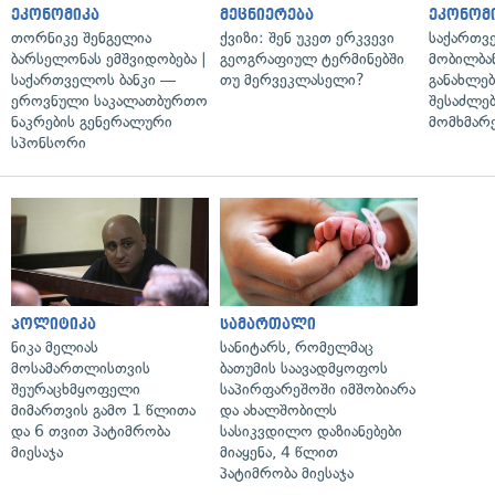
ეკონომიკა
მეცნიერება
ეკონომ
თორნიკე შენგელია
ქვიზი: შენ უკეთ ერკვევი
საქართვ
ბარსელონას ემშვიდობება |
გეოგრაფიულ ტერმინებში
მობილბა
საქართველოს ბანკი —
თუ მერვეკლასელი?
განახლე
ეროვნული საკალათბურთო
შესაძლე
ნაკრების გენერალური
მომხმარ
სპონსორი
პოლიტიკა
სამართალი
ნიკა მელიას
სანიტარს, რომელმაც
მოსამართლისთვის
ბათუმის საავადმყოფოს
შეურაცხმყოფელი
საპირფარეშოში იმშობიარა
მიმართვის გამო 1 წლითა
და ახალშობილს
და 6 თვით პატიმრობა
სასიკვდილო დაზიანებები
მიესაჯა
მიაყენა, 4 წლით
პატიმრობა მიესაჯა