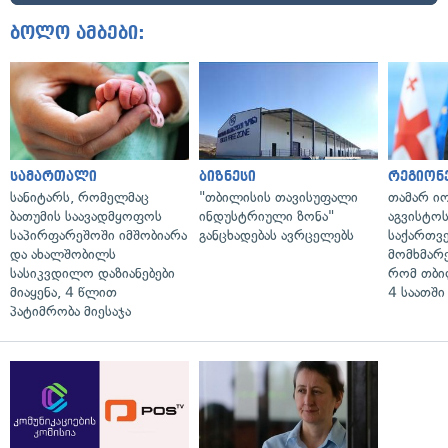
ბოლო ამბები:
სამართალი
ბიზნესი
რეგიონ
სანიტარს, რომელმაც
"თბილისის თავისუფალი
თამარ ი
ბათუმის საავადმყოფოს
ინდუსტრიული ზონა"
აგვისტო
საპირფარეშოში იმშობიარა
განცხადებას ავრცელებს
საქართვ
და ახალშობილს
მომხმარ
სასიკვდილო დაზიანებები
რომ თბი
მიაყენა, 4 წლით
4 საათში
პატიმრობა მიესაჯა