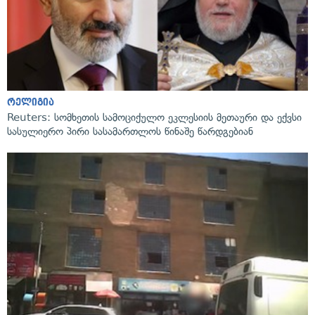
რელიგია
Reuters: სომხეთის სამოციქულო ეკლესიის მეთაური და ექვსი
სასულიერო პირი სასამართლოს წინაშე წარდგებიან