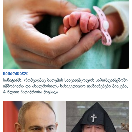
სამართალი
სანიტარს, რომელმაც ბათუმის საავადმყოფოს საპირფარეშოში
იმშობიარა და ახალშობილს სასიკვდილო დაზიანებები მიაყენა,
4 წლით პატიმრობა მიესაჯა