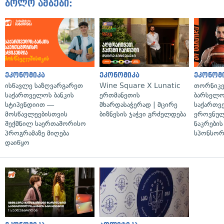
ბოლო ამბები:
ეკონომიკა
ეკონომიკა
ეკონომ
ისწავლე საზღვარგარეთ
Wine Square X Lunatic
თორნიკე
საქართველოს ბანკის
ერთმანეთის
ბარსელონ
სტიპენდიით —
მხარდასაჭერად | მცირე
საქართვ
მოსწავლეებისთვის
ბიზნესის ჯაჭვი გრძელდება
ეროვნულ
შექმნილ საერთაშორისო
ნაკრები
პროგრამაზე მიღება
სპონსორ
დაიწყო