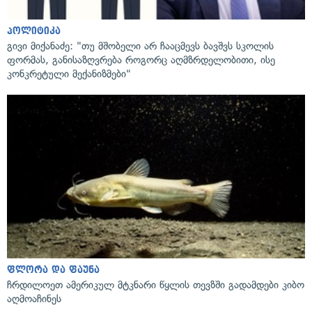
პოლიტიკა
გივი მიქანაძე: "თუ მშობელი არ ჩააცმევს ბავშვს სკოლის
ფორმას, განისაზღვრება როგორც აღმზრდელობითი, ისე
კონკრეტული მექანიზმები"
ფლორა და ფაუნა
ჩრდილოეთ ამერიკულ მტკნარი წყლის თევზში გადამდები კიბო
აღმოაჩინეს