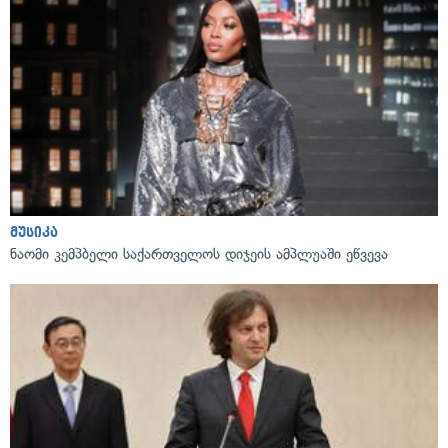
მუსიკა
ნაომი კემპბელი საქართველოს დიჯეის ამპლუაში ეწვევა