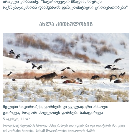
ირაკლი კობახიძე: "საქართველო მზადაა, ნაურუს
რესპუბლიკასთან დაამყაროს დიპლომატიური ურთიერთობები"
ახლა კითხულობენ
მგლები ნადირობენ, ყორნებს კი ყველაფერი ახსოვთ —
გაირკვა, როგორ პოულობენ ყორნები ნანადირევს
5 აგვისტო, 11:47
როდესაც მგლების ხროვა მსხვერპლს დაედევნება და დაიჭერს მალევე
იქ ყორანი ჩნდება. სანამ მტაცებლები ნადავლის ჭამას…