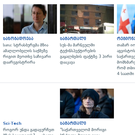
საზოგადოება
სამართალი
რეგიონ
საია: სტრასბურგმა მზია
სუს-მა მარნეულში
თამარ ი
ამაღლობელის საქმეზე
ტექინსპექტირების
აგვისტო
რიგით მეოთხე საჩივარი
გაყალბების ფაქტზე 3 პირი
საქართვ
დაარეგისტრირა
დააკავა
მომხმარ
რომ თბი
4 საათში
Sci-Tech
სამართალი
როგორ უნდა გადავურჩეთ
"საქართველომ მორიგი