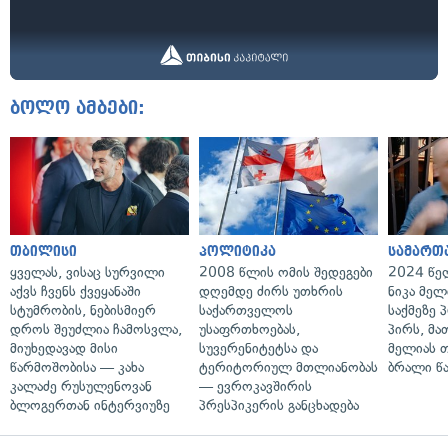
ბოლო ამბები:
თბილისი
პოლიტიკა
სამართ
ყველას, ვისაც სურვილი
2008 წლის ომის შედეგები
2024 წე
აქვს ჩვენს ქვეყანაში
დღემდე ძირს უთხრის
ნიკა მელ
სტუმრობის, ნებისმიერ
საქართველოს
საქმეზე 
დროს შეუძლია ჩამოსვლა,
უსაფრთხოებას,
პირს, მა
მიუხედავად მისი
სუვერენიტეტსა და
მელიას 
წარმოშობისა — კახა
ტერიტორიულ მთლიანობას
ბრალი წ
კალაძე რუსულენოვან
— ევროკავშირის
ბლოგერთან ინტერვიუზე
პრესპიკერის განცხადება