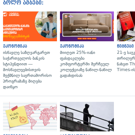
ბოლო ამბები:
ეკონომიკა
ეკონომიკა
წიგნები
ისწავლე საზღვარგარეთ
მიიღეთ 25%-იანი
21-ე საუ
საქართველოს ბანკის
ფასდაკლება
თრილერი
სტიპენდიით —
კომფორტერში შერჩეულ
ნახეთ T
მოსწავლეებისთვის
კოლექციაზე ნაწილ-ნაწილ
Times-ის
შექმნილ საერთაშორისო
გადახდისას
პროგრამაზე მიღება
დაიწყო