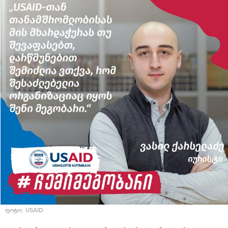
ფოტო: USAID