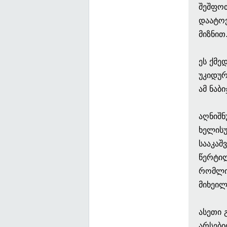
შეშფოთ
დაატოვ
მიზნით
ეს ქმე
უკიდურ
ამ ნაბ
აღნიშნ
ხელისუ
სააკაშ
წერტილ
რომლი
მიხეილ
ასეთი 
არსები