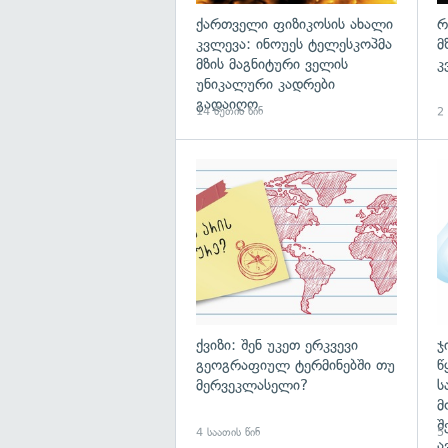
ქართველი ფიზიკოსის ახალი
რ
კვლევა: ინოუეს ტელესკოპმა
მ
მზის მაგნიტური ველის
კ
უნიკალური კადრები
გადაიღო
14 წუთის წინ
2 
ქვიზი: შენ უკეთ ერკვევი
ჯ
გეოგრაფიულ ტერმინებში თუ
წ
მერვეკლასელი?
ს
მ
შ
4 საათის წინ
5 
ა