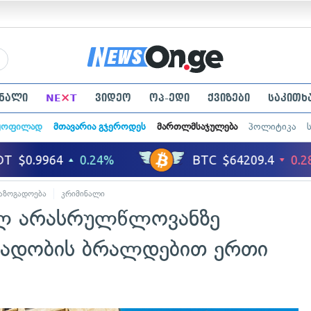
×
ნალი
NE
T
ვიდეო
ოპ-ედი
ქვიზები
საკითხ
ყოფილად
მთავარია გჯეროდეს
მართლმსაჯულება
პოლიტიკა
აზოგადოება
კრიმინალი
ულ არასრულწლოვანზე
ლადობის ბრალდებით ერთი