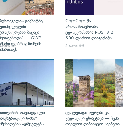
რუსთაველის გამზირზე
ComCom-მა
ვითმცლელში
პროსამთავრობო
ცირეწლოვანი ბავშვი
ტელეკომპანია POSTV 2
მყოფებოდა" — GWP
500 ლარით დააჯარიმა
ამართლებრივ ზომებს
საათის წინ
5 საათის წინ
იმართავს
გადახედვა
თბილისის თავისუფალი
ცვალებადი ფერები და
ნდუსტრიული ზონა"
უცვლელი ესთეტიკა — ჩემი
ანცხადებას ავრცელებს
თვალით დანახული სვანეთი