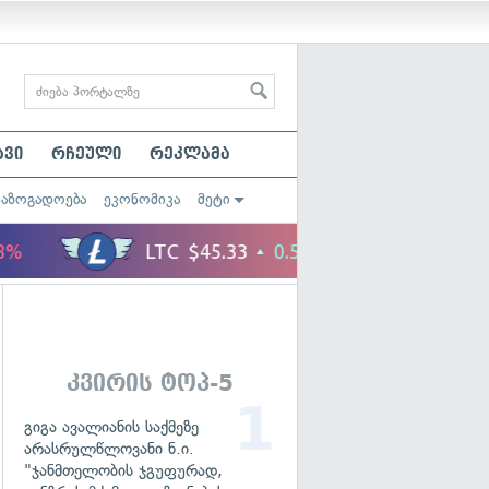
ავი
რჩეული
რეკლამა
საზოგადოება
ეკონომიკა
მეტი
კვირის ტოპ-5
გიგა ავალიანის საქმეზე
არასრულწლოვანი ნ.ი.
"ჯანმთელობის ჯგუფურად,