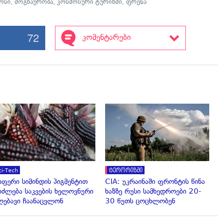
ოსი
,
მოგზაურობა
,
კოსმოსური ტურიზმი
,
ფრენა
72
კომენტარები
გადახედვა
გადახედვა
ci-Tech
ტერორიზმი
სფერი სიმინდის პიგმენტით
CIA: უკრაინაში ფრონტის წინა
იძლება საკვების ხელოვნური
ხაზზე რუსი სამხედროები 20-
ღებავი ჩაანაცვლონ
30 წუთს ცოცხლობენ