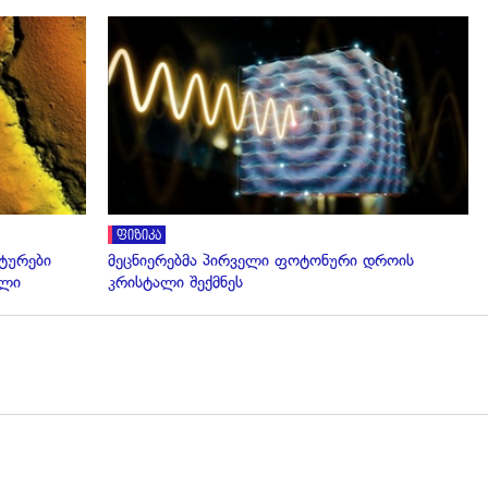
გადახედვა
ფიზიკა
ტურები
მეცნიერებმა პირველი ფოტონური დროის
ალი
კრისტალი შექმნეს