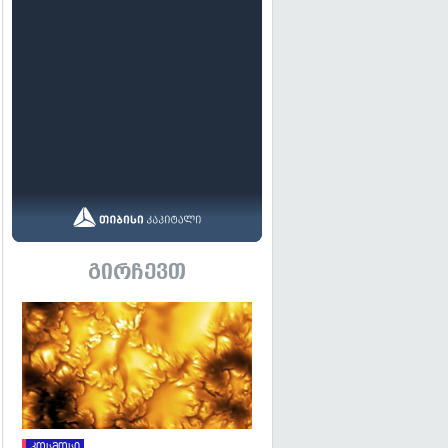
გირჩევთ
გადახედვა