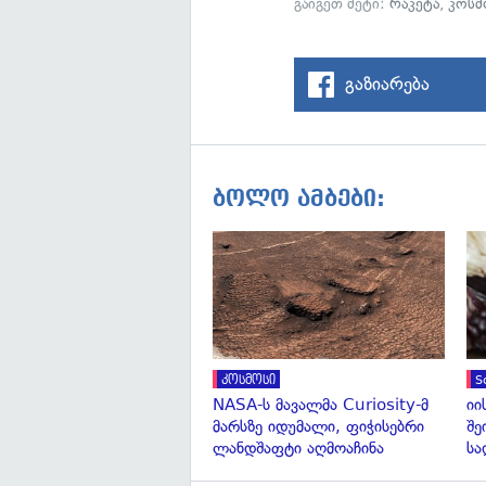
გაიგეთ მეტი:
რაკეტა
,
კოსმ
გაზიარება
ბოლო ამბები:
კოსმოსი
S
NASA-ს მავალმა Curiosity-მ
იი
მარსზე იდუმალი, ფიჭისებრი
შე
ლანდშაფტი აღმოაჩინა
სა