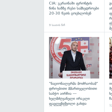
CIA: უკრაინაში ფრონტის
გ
წინა ხაზზე რუსი სამხედროები
ა
20-30 წუთს ცოცხლობენ
ფ
რ
ი
9 საათის წინ
10
მ
გა
"ნაციონალურმა მოძრაობამ"
ი
დროებითი მმართველობითი
შ
საბჭო აირჩია —
ხ
ხელმძღვანელი ირაკლი
ჩ
ფავლენიშვილი გახდა
11 საათის წინ
12