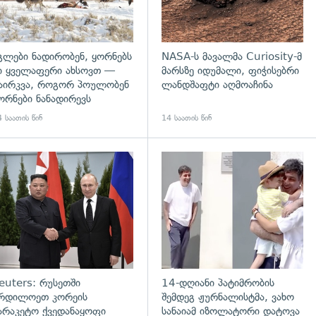
გლები ნადირობენ, ყორნებს
NASA-ს მავალმა Curiosity-მ
ი ყველაფერი ახსოვთ —
მარსზე იდუმალი, ფიჭისებრი
აირკვა, როგორ პოულობენ
ლანდშაფტი აღმოაჩინა
ორნები ნანადირევს
 საათის წინ
14 საათის წინ
დახედვა
გადახედვა
euters: რუსეთში
14-დღიანი პატიმრობის
რდილოეთ კორეის
შემდეგ ჟურნალისტმა, ვახო
არაკეტო ქვედანაყოფი
სანაიამ იზოლატორი დატოვა