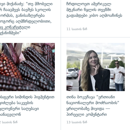
ივი მიქანაძე: "თუ მშობელი
ჩრდილოეთ ამერიკულ
რ ჩააცმევს ბავშვს სკოლის
მტკნარი წყლის თევზში
ორმას, განისაზღვრება
გადამდები კიბო აღმოაჩინეს
ოგორც აღმზრდელობითი,
სე კონკრეტული
 საათის წინ
11 საათის წინ
ექანიზმები"
დახედვა
გადახედვა
ისფერი სიმინდის პიგმენტით
თინა ბოკუჩავა "ერთიანი
ეიძლება საკვების
ნაციონალური მოძრაობის"
ელოვნური საღებავი
ყრილობაზე მივიდა —
აანაცვლონ
პირველი კომენტარი
 საათის წინ
13 საათის წინ