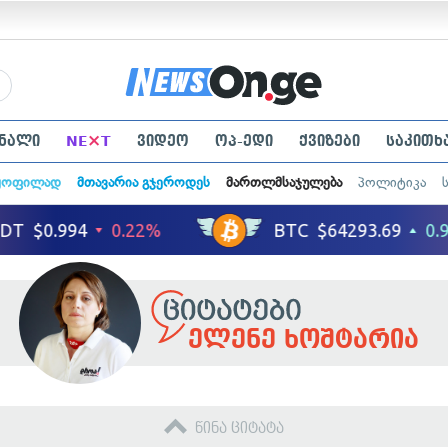
×
ნალი
NE
T
ვიდეო
ოპ-ედი
ქვიზები
საკითხ
ყოფილად
მთავარია გჯეროდეს
მართლმსაჯულება
პოლიტიკა
ელენე ხოშტარია
წინა ციტატა