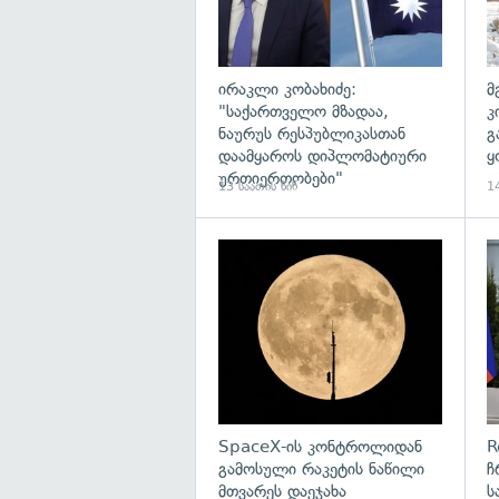
ირაკლი კობახიძე:
მ
"საქართველო მზადაა,
კ
ნაურუს რესპუბლიკასთან
გ
დაამყაროს დიპლომატიური
ყ
ურთიერთობები"
13 საათის წინ
14
გა
SpaceX-ის კონტროლიდან
R
გამოსული რაკეტის ნაწილი
ჩ
მთვარეს დაეჯახა
ს