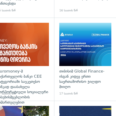
ანთავსდა
 საათის წინ
16 საათის წინ
დახედვა
uromoney-მ
თიბისიმ Global Finance-
აქართველოს ბანკი CEE
ისგან კიდევ ერთი
ატეგორიაში საუკეთესო
საერთაშორისო ჯილდო
ანკად დაასახელა
მიიღო
ორპორატიული სოციალური
 საათის წინ
17 საათის წინ
ასუხისმგებლობის
იმართულებით
დახედვა
გადახედვა