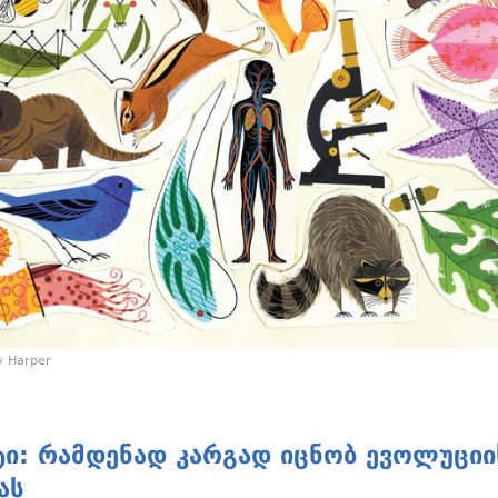
y Harper
ტი: რამდენად კარგად იცნობ ევოლუციი
ას