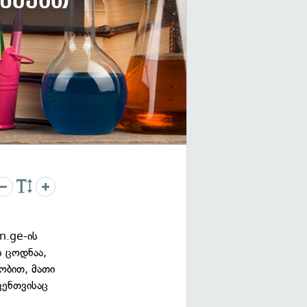
წმებთ
n.ge-ის
ს ცოდნაა,
ობით, მათი
ვენთვისაც