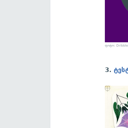
ფოტო: Dribbl
3.
ტეს