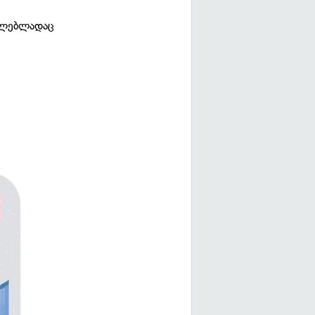
რულებლადაც