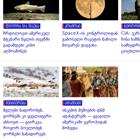
ფლორა და ფაუნა
კოსმოსი
ტერორი
ჩრდილოეთ ამერიკულ
SpaceX-ის კონტროლიდან
CIA: უკრ
მტკნარი წყლის თევზში
გამოსული რაკეტის ნაწილი
წინა ხაზ
გადამდები კიბო
მთვარეს დაეჯახა
სამხედრ
აღმოაჩინეს
ცოცხლო
მეცნიერება
ადამიანი
მგლები ნადირობენ,
ინკების მუმიების დნმ
ყორნებს კი ყველაფერი
ადასტურებს — ყვავილი
ახსოვთ — გაირკვა,
ამერიკაში ევროპიდან
როგორ პოულობენ
მოხვდა
ყორნები ნანადირევს