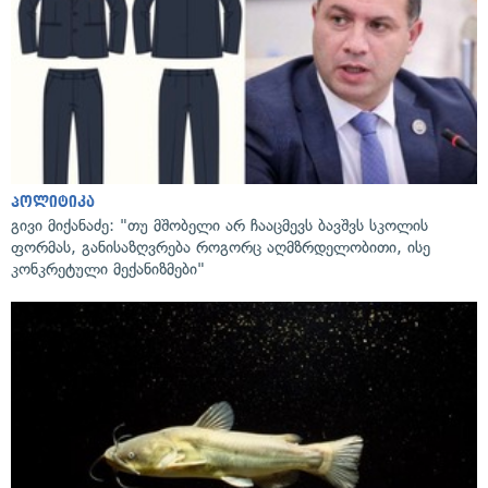
პოლიტიკა
გივი მიქანაძე: "თუ მშობელი არ ჩააცმევს ბავშვს სკოლის
ფორმას, განისაზღვრება როგორც აღმზრდელობითი, ისე
კონკრეტული მექანიზმები"