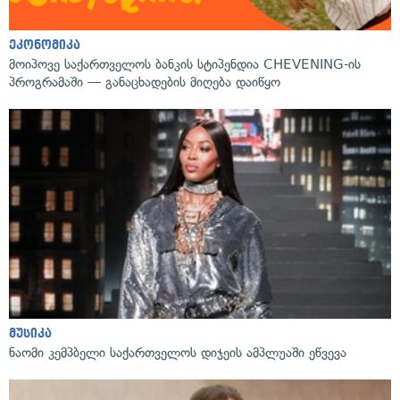
ეკონომიკა
მოიპოვე საქართველოს ბანკის სტიპენდია CHEVENING-ის
პროგრამაში — განაცხადების მიღება დაიწყო
მუსიკა
ნაომი კემპბელი საქართველოს დიჯეის ამპლუაში ეწვევა