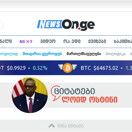
×
ნალი
NE
T
ვიდეო
ოპ-ედი
ქვიზები
საკითხ
ყოფილად
მთავარია გჯეროდეს
მართლმსაჯულება
პოლიტიკა
ლოიდ ოსტინი
წინა ციტატა