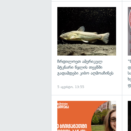
გა
ჩრდილოეთ ამერიკულ
"
მტკნარი წყლის თევზში
დ
გადამდები კიბო აღმოაჩინეს
ს
ხ
ფ
5 აგვისტო, 13:55
5