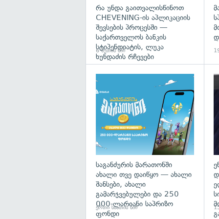
რა უნდა გაითვალისწინოთ
მ
CHEVENING-ის აპლიკაციის
ს
შევსების პროცესში —
მ
საქართველოს ბანკის
დ
სტიპენდიატის, ლუკა
6 წუთის წინ
19
ხუნდაძის რჩევები
საგანძურის მარათონში
ე
ახალი თვე დაიწყო — ახალი
დ
შანსები, ახალი
ე
გამარჯვებულები და 250
ს
000-ლარიანი საპრიზო
მ
ერთი საათის წინ
15
ფონდი
გ