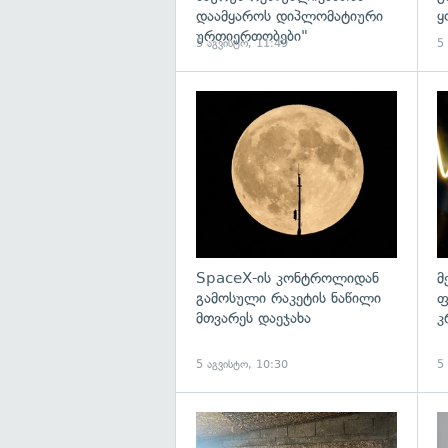
დაამყაროს დიპლომატიური
ყ
ურთიერთობები"
5 აგვისტო, 11:49
5
გა
SpaceX-ის კონტროლიდან
მ
გამოსული რაკეტის ნაწილი
ფ
მთვარეს დაეჯახა
კ
5 აგვისტო, 10:30
5
გა