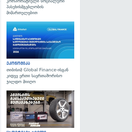
კორპორატიული სოციალური
პასუხისმგებლობის
მიმართულებით
გადახედვა
ეკონომიკა
თიბისიმ Global Finance-ისგან
კიდევ ერთი საერთაშორისო
ჯილდო მიიღო
გადახედვა