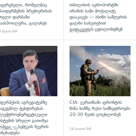
აყურებელი, რომელმაც
თბილისის აეროპორტში
პაიდერმენის პრემიერისას
ირანის სამი მოქალაქე
თელი დარბაზი
დააკავეს — ისინი საზღვრის
აასპოილერა, გალახეს
ყალბი საბუთებით
გადაკვეთას ცდილობდნენ
 წუთის წინ
33 წუთის წინ
გადახედვა
ნგურჰესის აგრეგატებზე
CIA: უკრაინაში ფრონტის
აგეგმილ ტესტირებას
წინა ხაზზე რუსი სამხედროები
ლექტროენერგეტიკული
20-30 წუთს ცოცხლობენ
ისტემის სრული გათიშვა
ოჰყვა — სემეკის წევრის
 საათის წინ
16 საათის წინ
ანცხადება