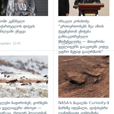
აომი კემპბელი
ირაკლი კობახიძე:
აქართველოს დიჯეის
"ურთიერთობებს შუა აზიის
მპლუაში ეწვევა
ქვეყნებთან ენიჭება
განსაკუთრებული
მნიშვნელობა — მთავრობა
 აგვისტო, 12:03
5 აგვისტო, 11:55
ყველაფერს გააკეთებს კიდევ
უფრო მეტად გააღრმაოს"
დახედვა
გადახედვა
გლები ნადირობენ, ყორნებს
NASA-ს მავალმა Curiosity-მ
ი ყველაფერი ახსოვთ —
მარსზე იდუმალი, ფიჭისებრი
აირკვა, როგორ პოულობენ
ლანდშაფტი აღმოაჩინა