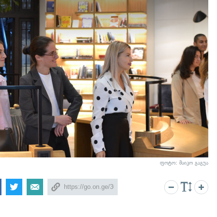
ფოტო: მაიკო გაგუა