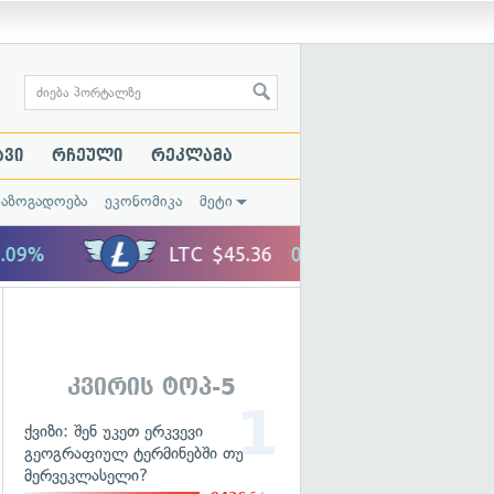
ავი
რჩეული
რეკლამა
საზოგადოება
ეკონომიკა
მეტი
კვირის ტოპ-5
ქვიზი: შენ უკეთ ერკვევი
გეოგრაფიულ ტერმინებში თუ
მერვეკლასელი?