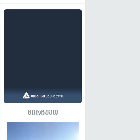
გირჩევთ
გადახედვა