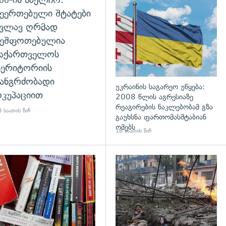
დახედვა
ეერთებული შტატები
კვლავ ღრმად
შეშფოთებულია
საქართველოს
ტერიტორიის
ანგრძობადი
უკრაინის საგარეო უწყება:
კუპაციით
2008 წლის აგრესიაზე
რეაგირების ნაკლებობამ გზა
 საათის წინ
გაუხსნა ფართომასშტაბიან
ომებს
18 საათის წინ
დახედვა
გადახედვა