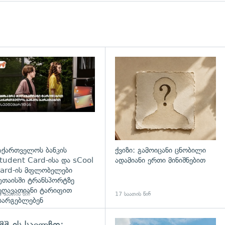
დახედვა
აქართველოს ბანკის
ქვიზი: გამოიცანი ცნობილი
tudent Card-ისა და sCool
ადამიანი ერთი მინიშნებით
ard-ის მფლობელები
უთაისში ტრანსპორტზე
ეღავათიანი ტარიფით
 საათის წინ
17 საათის წინ
სარგებლებენ
შშ-ის საელჩო: