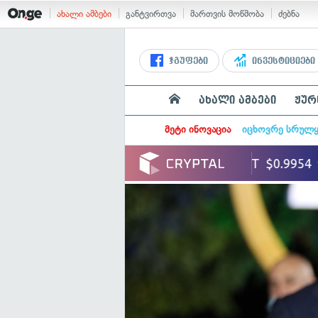
ახალი ამბები
განტვირთვა
მართვის მოწმობა
ძებნა
ჯგუფები
ინვესტიციები
ახალი ამბები
ჟურ
მეტი ინოვაცია
იცხოვრე სრულ