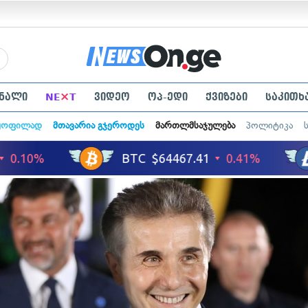
×
ნალი
NE
T
ვიდეო
ოპ-ედი
ქვიზები
საკითხ
ყოფილად
მთავარია გჯეროდეს
მართლმსაჯულება
პოლიტიკა