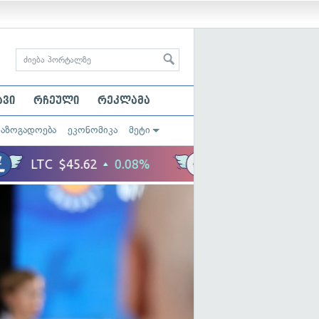
ავი
რჩეული
რეკლამა
საზოგადოება
ეკონომიკა
მეტი