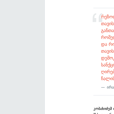
რეზო
თავის
განთა
რომე
და რ
თავი
დემო
სანქც
ღირე
ჩალის
ირა
კობახიძემ