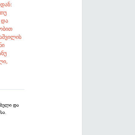
იდან:
 თუ
 და
სობით
კაშვილის
ნი
ანუ
ლი,
ებული და
სა.