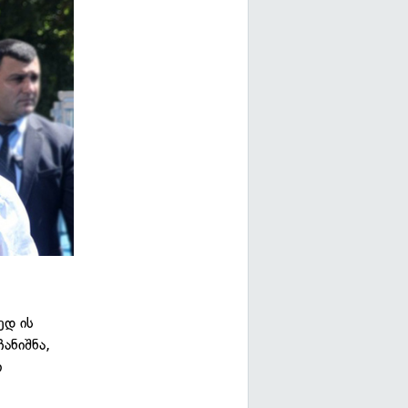
ედ ის
ანიშნა,
ი