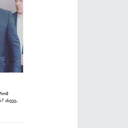
 რომ
ს? ასევე,