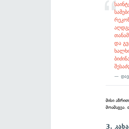
საინტ
სამებ
რეკონ
აღდგე
თანა
და გვ
ხალხი
ბიძინ
შესა
დავ
მისი აზრი
მოამაგეა.
3. კახ