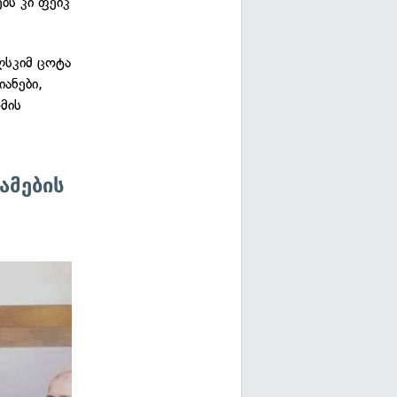
ბს კი ფეიკ
ლსკიმ ცოტა
ანები,
ომის
ამების