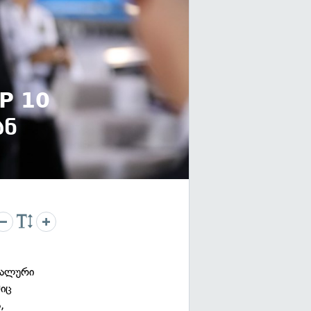
P 10
ან
ტუალური
იც
,