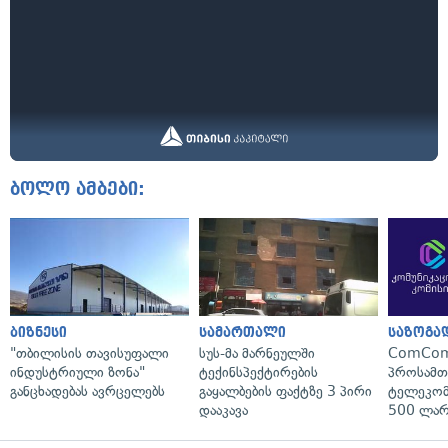
ბოლო ამბები:
ბიზნესი
სამართალი
საზოგა
"თბილისის თავისუფალი
სუს-მა მარნეულში
ComCom
ინდუსტრიული ზონა"
ტექინსპექტირების
პროსამ
განცხადებას ავრცელებს
გაყალბების ფაქტზე 3 პირი
ტელეკომ
დააკავა
500 ლარ