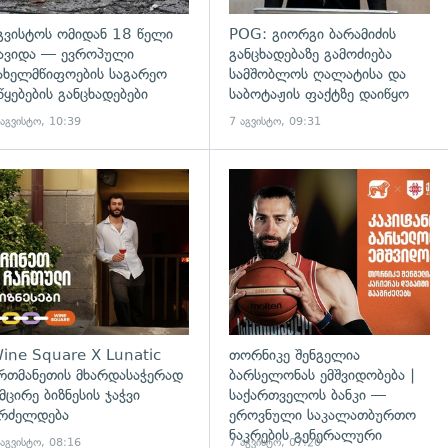
გვისტოს ომიდან 18 წელი
POG: გიორგი ბარამიძის
ავიდა — ევროპული
განცხადებაზე გამოძიება
ახელმწიფოების საგარეო
სამშობლოს ღალატისა და
წყებების განცხადებები
საბოტაჟის ფაქტზე დაიწყო
 აგვისტო, 10:39
7 აგვისტო, 09:31
დახედვა
ine Square X Lunatic
თორნიკე შენგელია
რთმანეთის მხარდასაჭერად
ბარსელონას ემშვიდობება |
 მცირე ბიზნესის ჯაჭვი
საქართველოს ბანკი —
რძელდება
ეროვნული საკალათბურთო
ნაკრების გენერალური
 აგვისტო, 08:16
7 აგვისტო, 07:20