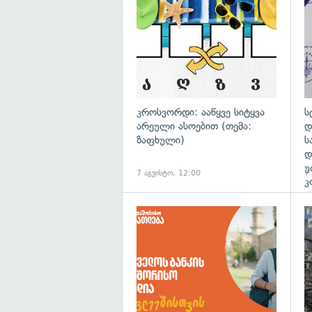
კროსვორდი: ააწყვე სიტყვა
ს
არეული ასოებით (თემა:
დ
ზაფხული)
ს
დ
უ
7 აგვისტო, 12:00
7
კ