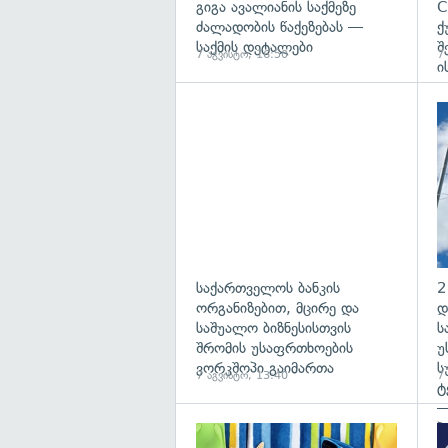
გიგა ავალიანის საქმეზე
C
ძალადობის წაქეზებას —
ქ
საქმის დეტალები
შ
7 აგვისტო, 16:50
7
ი
საქართველოს ბანკის
2
ორგანიზებით, მცირე და
დ
საშუალო ბიზნესისთვის
ს
შრომის უსაფრთხოების
უ
ვორკშოპი გაიმართა
ს
7 აგვისტო, 13:40
7
ტ
—
პ
გა