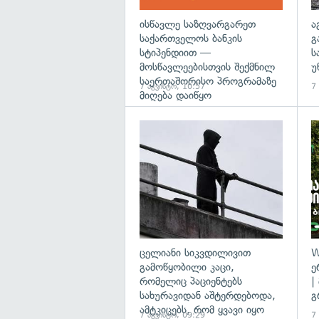
ისწავლე საზღვარგარეთ
ა
საქართველოს ბანკის
გ
სტიპენდიით —
ს
მოსწავლეებისთვის შექმნილ
უ
საერთაშორისო პროგრამაზე
7 აგვისტო, 10:57
7
მიღება დაიწყო
გა
ცელიანი სიკვდილივით
W
გამოწყობილი კაცი,
ე
რომელიც პაციენტებს
|
სახურავიდან აშტერდებოდა,
გ
ამტკიცებს, რომ ყვავი იყო
7 აგვისტო, 09:29
7