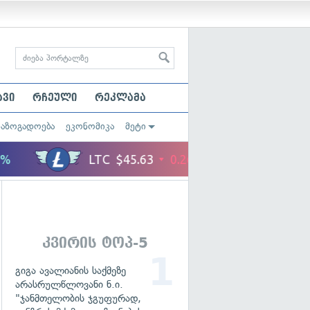
ავი
რჩეული
რეკლამა
საზოგადოება
ეკონომიკა
მეტი
კვირის ტოპ-5
გიგა ავალიანის საქმეზე
არასრულწლოვანი ნ.ი.
"ჯანმთელობის ჯგუფურად,