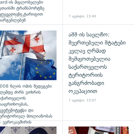
ard-ის მფლობელები
უთაისში ტრანსპორტზე
ეღავათიანი ტარიფით
 აგვისტო, 14:49
7 აგვისტო, 13:40
სარგებლებენ
აშშ-ის საელჩო:
გადახედვა
შეერთებული შტატები
კვლავ ღრმად
შეშფოთებულია
საქართველოს
ტერიტორიის
განგრძობადი
008 წლის ომის შედეგები
ოკუპაციით
ღემდე ძირს უთხრის
აქართველოს
7 აგვისტო, 13:07
საფრთხოებას,
უვერენიტეტსა და
 აგვისტო, 13:35
ერიტორიულ მთლიანობას
 ევროკავშირის
რესპიკერის განცხადება
დახედვა
გადახედვა