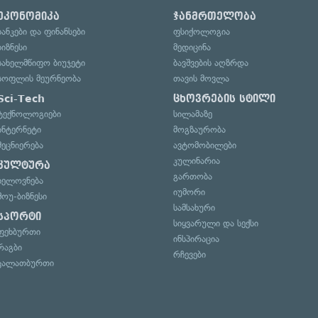
ეკონომიკა
ჯანმრთელობა
ბანკები და ფინანსები
ფსიქოლოგია
ბიზნესი
მედიცინა
სახელმწიფო ბიუჯეტი
ბავშვების აღზრდა
სოფლის მეურნეობა
თავის მოვლა
Sci-Tech
ცხოვრების სტილი
ტექნოლოგიები
სილამაზე
ინტერნეტი
მოგზაურობა
მეცნიერება
ავტომობილები
კულინარია
კულტურა
გართობა
ხელოვნება
იუმორი
შოუ-ბიზნესი
სამსახური
სპორტი
სიყვარული და სექსი
ფეხბურთი
ინსპირაცია
რაგბი
რჩევები
კალათბურთი