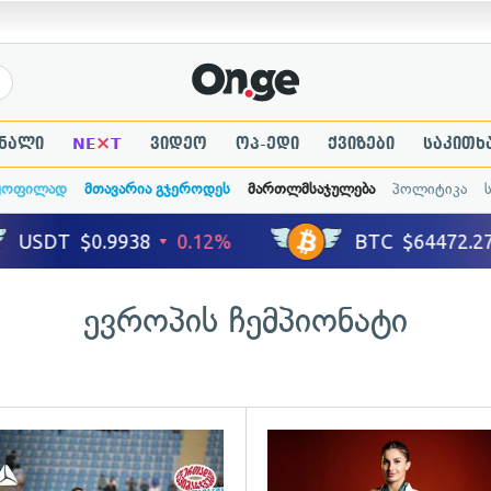
×
ნალი
NE
T
ვიდეო
ოპ-ედი
ქვიზები
საკითხ
ყოფილად
მთავარია გჯეროდეს
მართლმსაჯულება
პოლიტიკა
ევროპის ჩემპიონატი