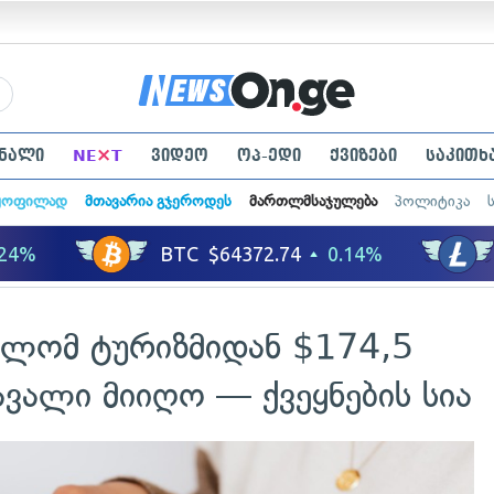
×
ნალი
NE
T
ვიდეო
ოპ-ედი
ქვიზები
საკითხ
ყოფილად
მთავარია გჯეროდეს
მართლმსაჯულება
პოლიტიკა
ელომ ტურიზმიდან $174,5
ვალი მიიღო — ქვეყნების სია