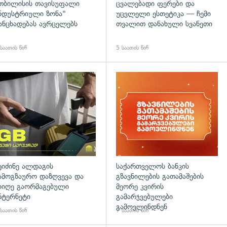
თბილისის თავისუფალი
ცვალებადი ფერები და
ნდუსტრიული ზონა"
უცვლელი ესთეტიკა — ჩემი
ანცხადებას ავრცელებს
თვალით დანახული სვანეთი
საათის წინ
5 საათის წინ
დახედვა
ეიძინე ალდაგის
საქართველოს ბანკის
ამოგზაურო დაზღვევა და
გზავნილების გათამაშების
იიღე გაორმაგებული
მეორე კვირის
ნტერნეტი
გამარჯვებულები
გამოვლინდნენ
საათის წინ
7 საათის წინ