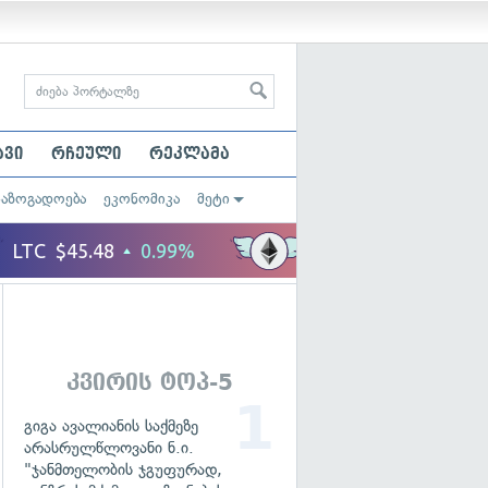
ავი
რჩეული
რეკლამა
საზოგადოება
ეკონომიკა
მეტი
კვირის ტოპ-5
გიგა ავალიანის საქმეზე
არასრულწლოვანი ნ.ი.
"ჯანმთელობის ჯგუფურად,