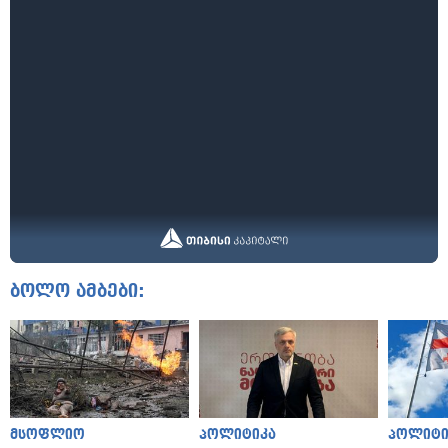
ბოლო ამბები:
მსოფლიო
პოლიტიკა
პოლიტი