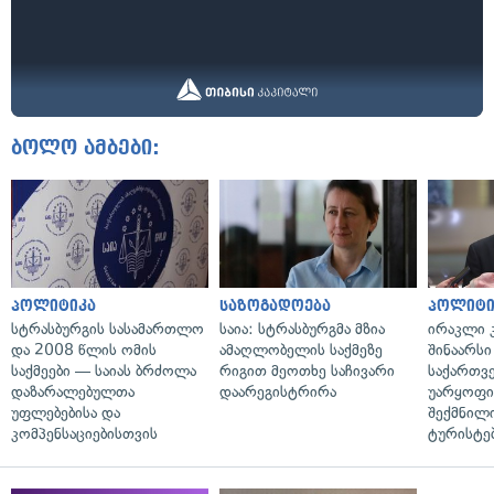
ბოლო ამბები:
პოლიტიკა
საზოგადოება
პოლიტი
სტრასბურგის სასამართლო
საია: სტრასბურგმა მზია
ირაკლი კ
და 2008 წლის ომის
ამაღლობელის საქმეზე
შინაარსი
საქმეები — საიას ბრძოლა
რიგით მეოთხე საჩივარი
საქართვ
დაზარალებულთა
დაარეგისტრირა
უარყოფი
უფლებებისა და
შექმნილ
კომპენსაციებისთვის
ტურისტე