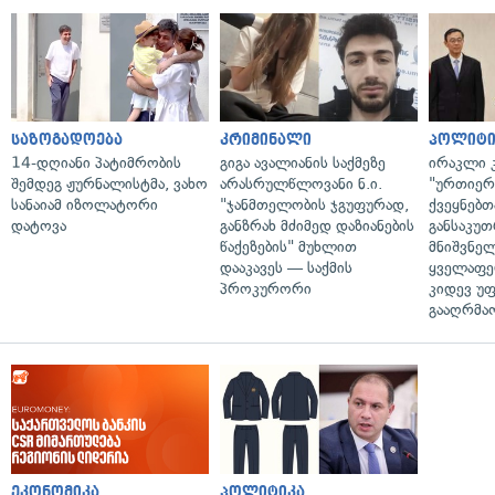
საზოგადოება
კრიმინალი
პოლიტი
14-დღიანი პატიმრობის
გიგა ავალიანის საქმეზე
ირაკლი კ
შემდეგ ჟურნალისტმა, ვახო
არასრულწლოვანი ნ.ი.
"ურთიერთ
სანაიამ იზოლატორი
"ჯანმთელობის ჯგუფურად,
ქვეყნებთ
დატოვა
განზრახ მძიმედ დაზიანების
განსაკუ
წაქეზების" მუხლით
მნიშვნე
დააკავეს — საქმის
ყველაფე
პროკურორი
კიდევ უ
გააღრმა
ეკონომიკა
პოლიტიკა