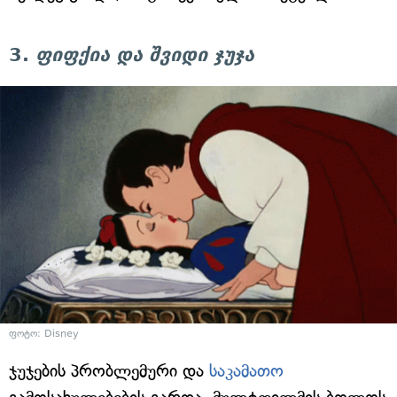
3.
ფიფქია და შვიდი ჯუჯა
ფოტო: Disney
ჯუჯების პრობლემური და
საკამათო