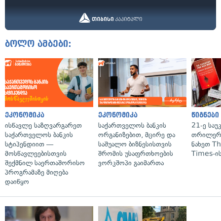
ბოლო ამბები:
ეკონომიკა
ეკონომიკა
წიგნები
ისწავლე საზღვარგარეთ
საქართველოს ბანკის
21-ე საუ
საქართველოს ბანკის
ორგანიზებით, მცირე და
თრილერი
სტიპენდიით —
საშუალო ბიზნესისთვის
ნახეთ T
მოსწავლეებისთვის
შრომის უსაფრთხოების
Times-ის
შექმნილ საერთაშორისო
ვორკშოპი გაიმართა
პროგრამაზე მიღება
დაიწყო