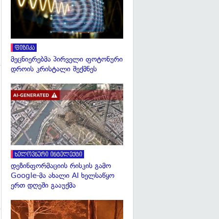
ფიზიკა
მეცნიერებმა პირველი ფოტონური
დროის კრისტალი შექმნეს
გადახედვა
გადახედვა
ხელოვნური ინტელექტი
დეზინფორმაციის რისკის გამო
Google-მა ახალი AI ხელსაწყო
ერთ დღეში გააუქმა
გადახედვა