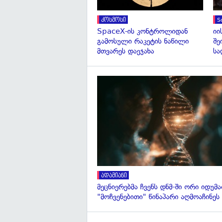
კოსმოსი
S
SpaceX-ის კონტროლიდან
იი
გამოსული რაკეტის ნაწილი
შე
მთვარეს დაეჯახა
სა
ადამიანი
მეცნიერებმა ჩვენს დნმ-ში ორი იდუმ
"მოჩვენებითი" წინაპარი აღმოაჩინეს