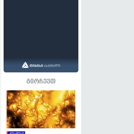
გირჩევთ
გადახედვა