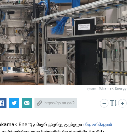
ფოტო: Tokamak Energy
Tokamak Energy მიერ გავრცელებული
ინფორმაციის
ლ თერმობირთვული სინთეზის რეაქტორში პლაზმა