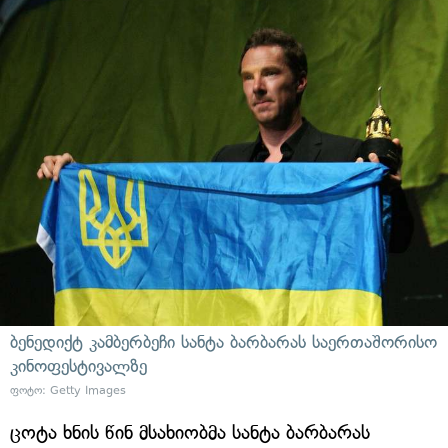
ბენედიქტ კამბერბეჩი სანტა ბარბარას საერთაშორისო
კინოფესტივალზე
ფოტო: Getty Images
ცოტა ხნის წინ მსახიობმა სანტა ბარბარას