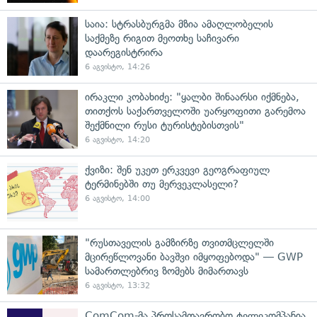
საია: სტრასბურგმა მზია ამაღლობელის
საქმეზე რიგით მეოთხე საჩივარი
დაარეგისტრირა
6 აგვისტო, 14:26
ირაკლი კობახიძე: "ყალბი შინაარსი იქმნება,
თითქოს საქართველოში უარყოფითი გარემოა
შექმნილი რუსი ტურისტებისთვის"
6 აგვისტო, 14:20
ქვიზი: შენ უკეთ ერკვევი გეოგრაფიულ
ტერმინებში თუ მერვეკლასელი?
6 აგვისტო, 14:00
"რუსთაველის გამზირზე თვითმცლელში
მცირეწლოვანი ბავშვი იმყოფებოდა" — GWP
სამართლებრივ ზომებს მიმართავს
6 აგვისტო, 13:32
ComCom-მა პროსამთავრობო ტელეკომპანია