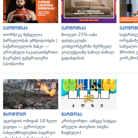
ეკონომიკა
ეკონომიკა
ეკონომ
თორნიკე შენგელია
მიიღეთ 25%-იანი
საქართვ
ბარსელონას ემშვიდობება |
ფასდაკლება
ორგანიზე
საქართველოს ბანკი —
კომფორტერში შერჩეულ
საშუალო 
ეროვნული საკალათბურთო
კოლექციაზე ნაწილ-ნაწილ
შრომის 
ნაკრების გენერალური
გადახდისას
ვორკშოპ
სპონსორი
მსოფლიო
გართობა
აგვისტოს ომიდან 18 წელი
კროსვორდი: ააწყვე სიტყვა
გავიდა — ევროპული
არეული ასოებით (თემა:
სახელმწიფოების საგარეო
ზაფხული)