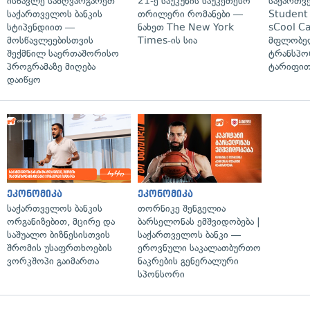
ისწავლე საზღვარგარეთ
21-ე საუკუნის საუკეთესო
საქართვ
საქართველოს ბანკის
თრილერი რომანები —
Student 
სტიპენდიით —
ნახეთ The New York
sCool Ca
მოსწავლეებისთვის
Times-ის სია
მფლობელ
შექმნილ საერთაშორისო
ტრანსპო
პროგრამაზე მიღება
ტარიფით
დაიწყო
ეკონომიკა
ეკონომიკა
საქართველოს ბანკის
თორნიკე შენგელია
ორგანიზებით, მცირე და
ბარსელონას ემშვიდობება |
საშუალო ბიზნესისთვის
საქართველოს ბანკი —
შრომის უსაფრთხოების
ეროვნული საკალათბურთო
ვორკშოპი გაიმართა
ნაკრების გენერალური
სპონსორი