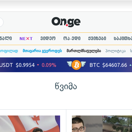
×
ნალი
NE
T
ვიდეო
ოპ-ედი
ქვიზები
საკითხ
ყოფილად
მთავარია გჯეროდეს
მართლმსაჯულება
პოლიტიკა
წვიმა
ადახედვა
გადახედვა