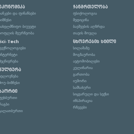
ეკონომიკა
ჯანმრთელობა
ბანკები და ფინანსები
ფსიქოლოგია
ბიზნესი
მედიცინა
სახელმწიფო ბიუჯეტი
ბავშვების აღზრდა
სოფლის მეურნეობა
თავის მოვლა
Sci-Tech
ცხოვრების სტილი
ტექნოლოგიები
სილამაზე
ინტერნეტი
მოგზაურობა
მეცნიერება
ავტომობილები
კულინარია
კულტურა
გართობა
ხელოვნება
იუმორი
შოუ-ბიზნესი
სამსახური
სპორტი
სიყვარული და სექსი
ფეხბურთი
ინსპირაცია
რაგბი
რჩევები
კალათბურთი