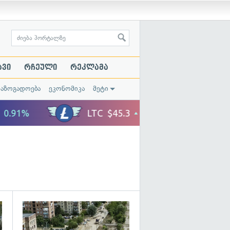
ავი
რჩეული
რეკლამა
საზოგადოება
ეკონომიკა
მეტი
გადახედვა
გადახედვა