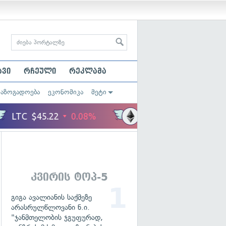
ავი
რჩეული
რეკლამა
საზოგადოება
ეკონომიკა
მეტი
კვირის ტოპ-5
გიგა ავალიანის საქმეზე
არასრულწლოვანი ნ.ი.
"ჯანმთელობის ჯგუფურად,