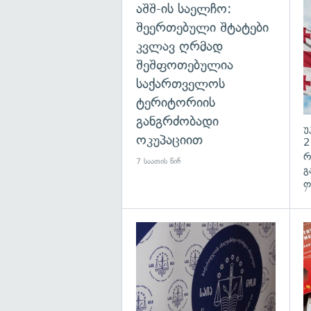
აშშ-ის საელჩო:
შეერთებული შტატები
კვლავ ღრმად
შეშფოთებულია
საქართველოს
ტერიტორიის
განგრძობადი
უ
ოკუპაციით
2
რ
7 საათის წინ
გ
ო
7 
გა