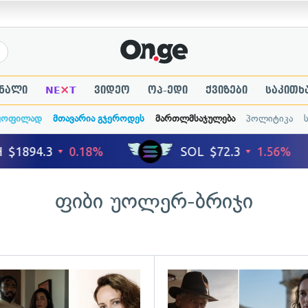
×
ნალი
NE
T
ვიდეო
ოპ-ედი
ქვიზები
საკითხ
ყოფილად
მთავარია გჯეროდეს
მართლმსაჯულება
პოლიტიკა
ფიბი უოლერ-ბრიჯი
ადახედვა
გადახედვა