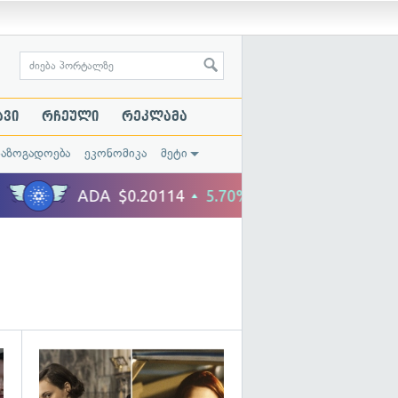
ავი
რჩეული
რეკლამა
საზოგადოება
ეკონომიკა
მეტი
გადახედვა
გადახედვა