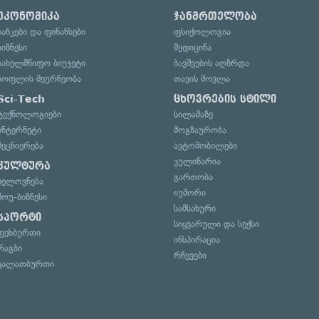
ეკონომიკა
ჯანმრთელობა
ბანკები და ფინანსები
ფსიქოლოგია
ბიზნესი
მედიცინა
სახელმწიფო ბიუჯეტი
ბავშვების აღზრდა
სოფლის მეურნეობა
თავის მოვლა
Sci-Tech
ცხოვრების სტილი
ტექნოლოგიები
სილამაზე
ინტერნეტი
მოგზაურობა
მეცნიერება
ავტომობილები
კულინარია
კულტურა
გართობა
ხელოვნება
იუმორი
შოუ-ბიზნესი
სამსახური
სპორტი
სიყვარული და სექსი
ფეხბურთი
ინსპირაცია
რაგბი
რჩევები
კალათბურთი