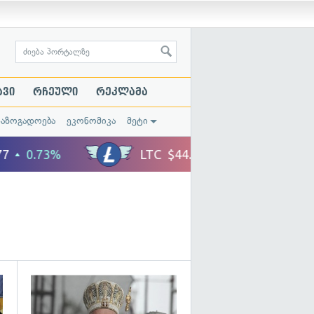
ავი
რჩეული
რეკლამა
საზოგადოება
ეკონომიკა
მეტი
გადახედვა
გადახედვა