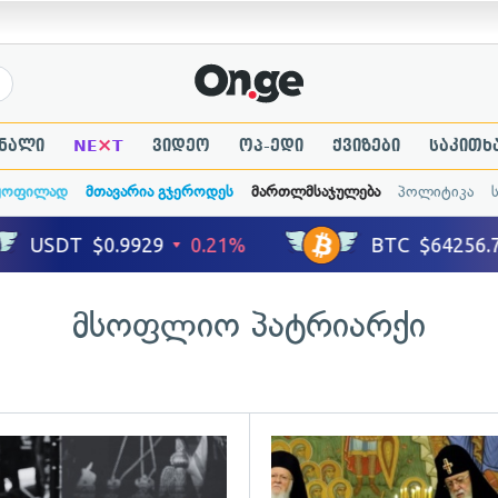
×
ნალი
NE
T
ვიდეო
ოპ-ედი
ქვიზები
საკითხ
ყოფილად
მთავარია გჯეროდეს
მართლმსაჯულება
პოლიტიკა
მსოფლიო პატრიარქი
ადახედვა
გადახედვა