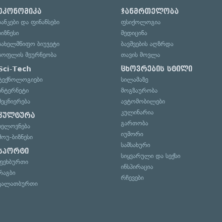
ეკონომიკა
ჯანმრთელობა
ბანკები და ფინანსები
ფსიქოლოგია
ბიზნესი
მედიცინა
სახელმწიფო ბიუჯეტი
ბავშვების აღზრდა
სოფლის მეურნეობა
თავის მოვლა
Sci-Tech
ცხოვრების სტილი
ტექნოლოგიები
სილამაზე
ინტერნეტი
მოგზაურობა
მეცნიერება
ავტომობილები
კულინარია
კულტურა
გართობა
ხელოვნება
იუმორი
შოუ-ბიზნესი
სამსახური
სპორტი
სიყვარული და სექსი
ფეხბურთი
ინსპირაცია
რაგბი
რჩევები
კალათბურთი