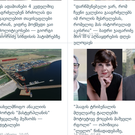
ეს ადამიანები 4 კედელშიც
"დარწმუნებული ვარ, რომ
აგრძელებენ ბრძოლას და
ჩვენი ეკლესია გააგრძელებს
გაცილებით თავისუფლები
იმ როლის შესრულებას,
არიან, ვიდრე მოქმედი ვაი
რომელიც მას ისტორიულად
პოლიტიკოსები — გიორგი
აკისრია" — ბადრი ჯაფარიძე
18 მაისი, 10:22
12 მაისი, 11:20
სიორიძე სინდისის პატიმრებზე
შიო III-ს აღსაყდრების დღეს
ულოცავს
ადახედვა
გადახედვა
სახელმწიფო ანაკლიის
"ჰააგის ტრიბუნალის
პორტის "მასტერპლანის"
მღელვარე ტალღებში
შეცვლაზე მუშაობს —
მოტივტივე ქოცების მაშველი
დეტალები
რგოლი" — ოპოზიცია
"ლელო" წინადადებაზე,
30 აპრილი, 10:05
16 მარტი, 07:49