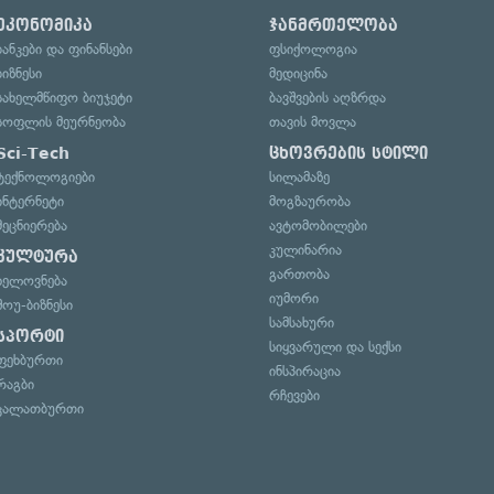
ეკონომიკა
ჯანმრთელობა
ბანკები და ფინანსები
ფსიქოლოგია
ბიზნესი
მედიცინა
სახელმწიფო ბიუჯეტი
ბავშვების აღზრდა
სოფლის მეურნეობა
თავის მოვლა
Sci-Tech
ცხოვრების სტილი
ტექნოლოგიები
სილამაზე
ინტერნეტი
მოგზაურობა
მეცნიერება
ავტომობილები
კულინარია
კულტურა
გართობა
ხელოვნება
იუმორი
შოუ-ბიზნესი
სამსახური
სპორტი
სიყვარული და სექსი
ფეხბურთი
ინსპირაცია
რაგბი
რჩევები
კალათბურთი