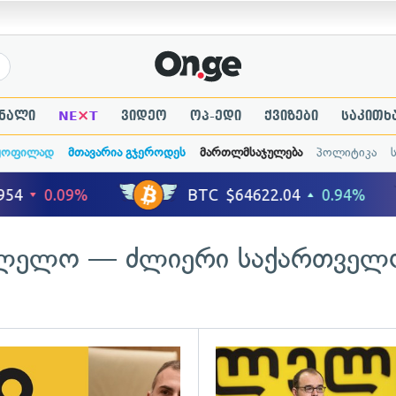
×
ნალი
NE
T
ვიდეო
ოპ-ედი
ქვიზები
საკითხ
ყოფილად
მთავარია გჯეროდეს
მართლმსაჯულება
პოლიტიკა
ლელო — ძლიერი საქართველ
ადახედვა
გადახედვა