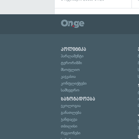
პოლიტიკა
პარლამენტი
ტერორიზმი
მსოფლიო
კავკასია
კონფლიქტები
სამხედრო
საზოგადოება
ეკოლოგია
განათლება
ჯანდაცვა
თბილისი
რეგიონები