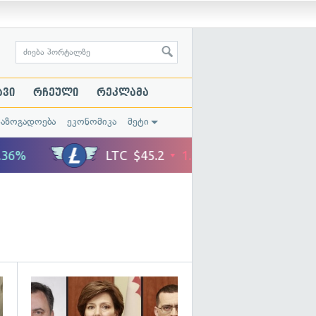
ავი
რჩეული
რეკლამა
საზოგადოება
ეკონომიკა
მეტი
გადახედვა
გადახედვა