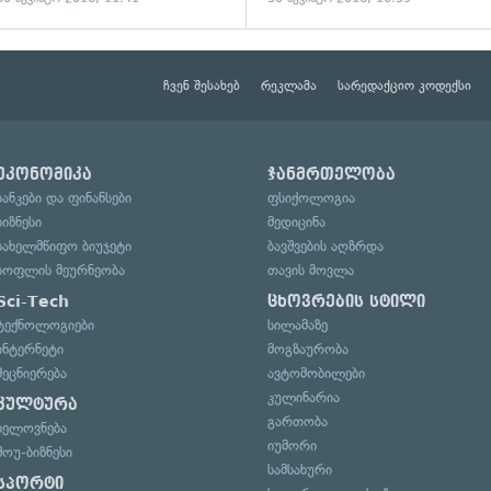
ჩვენ შესახებ
რეკლამა
სარედაქციო კოდექსი
ეკონომიკა
ჯანმრთელობა
ბანკები და ფინანსები
ფსიქოლოგია
ბიზნესი
მედიცინა
სახელმწიფო ბიუჯეტი
ბავშვების აღზრდა
სოფლის მეურნეობა
თავის მოვლა
Sci-Tech
ცხოვრების სტილი
ტექნოლოგიები
სილამაზე
ინტერნეტი
მოგზაურობა
მეცნიერება
ავტომობილები
კულინარია
კულტურა
გართობა
ხელოვნება
იუმორი
შოუ-ბიზნესი
სამსახური
სპორტი