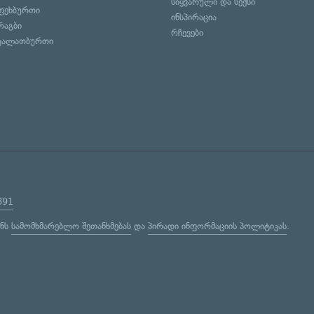
სიყვარული და სექსი
ფეხბურთი
ინსპირაცია
რაგბი
რჩევები
კალათბურთი
891
ენს
სამომხმარებლო შეთანხმებას
და
პირადი ინფორმაციის პოლიტიკას
.