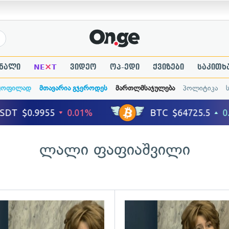
×
ნალი
NE
T
ვიდეო
ოპ-ედი
ქვიზები
საკითხ
ყოფილად
მთავარია გჯეროდეს
მართლმსაჯულება
პოლიტიკა
ლალი ფაფიაშვილი
ადახედვა
გადახედვა