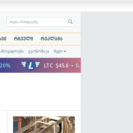
ავი
რჩეული
რეკლამა
საზოგადოება
ეკონომიკა
მეტი
გადახედვა
გადახედვა