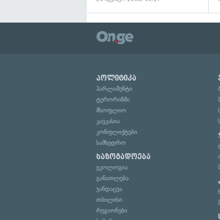
პოლიტიკა
პარლამენტი
ტერორიზმი
მსოფლიო
კავკასია
კონფლიქტები
სამხედრო
საზოგადოება
ეკოლოგია
განათლება
ჯანდაცვა
თბილისი
რეგიონები