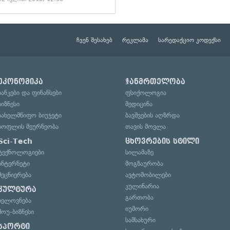
ჩვენ შესახებ
რეკლამა
სარედაქციო კოდექსი
ეკონომიკა
ჯანმრთელობა
ბანკები და ფინანსები
ფსიქოლოგია
ბიზნესი
მედიცინა
სახელმწიფო ბიუჯეტი
ბავშვების აღზრდა
სოფლის მეურნეობა
თავის მოვლა
Sci-Tech
ცხოვრების სტილი
ტექნოლოგიები
სილამაზე
ინტერნეტი
მოგზაურობა
მეცნიერება
ავტომობილები
კულინარია
კულტურა
გართობა
ხელოვნება
იუმორი
შოუ-ბიზნესი
სამსახური
სპორტი