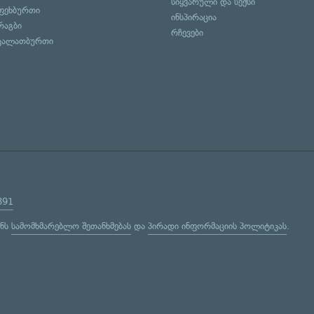
სიყვარული და სექსი
ფეხბურთი
ინსპირაცია
რაგბი
რჩევები
კალათბურთი
891
ენს
სამომხმარებლო შეთანხმებას
და
პირადი ინფორმაციის პოლიტიკას
.