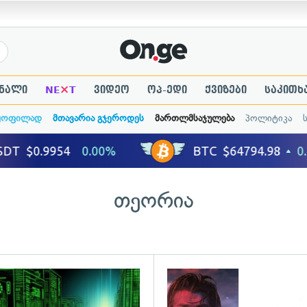
×
ნალი
NE
T
ვიდეო
ოპ-ედი
ქვიზები
საკითხ
ყოფილად
მთავარია გჯეროდეს
მართლმსაჯულება
პოლიტიკა
თეორია
ადახედვა
გადახედვა