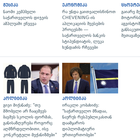
მუსიკა
ეკონომიკა
ცხოვრე
ნაომი კემპბელი
რა უნდა გაითვალისწინოთ
გაიარე მ
საქართველოს დიჯეის
CHEVENING-ის
მოტორსმ
ამპლუაში ეწვევა
აპლიკაციის შევსების
აგვისტო
პროცესში —
განსაკუ
საქართველოს ბანკის
შეთავაზე
სტიპენდიატის, ლუკა
ხუნდაძის რჩევები
პოლიტიკა
პოლიტიკა
გივი მიქანაძე: "თუ
ირაკლი კობახიძე:
მშობელი არ ჩააცმევს
"საქართველო მზადაა,
ბავშვს სკოლის ფორმას,
ნაურუს რესპუბლიკასთან
განისაზღვრება როგორც
დაამყაროს
აღმზრდელობითი, ისე
დიპლომატიური
კონკრეტული მექანიზმები"
ურთიერთობები"