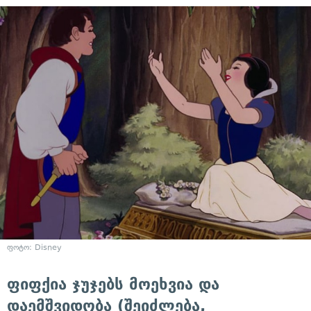
ფოტო: Disney
ფიფქია ჯუჯებს მოეხვია და
დაემშვიდობა (შეიძლება,