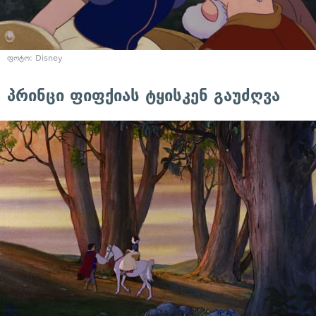
ფოტო: Disney
პრინცი ფიფქიას ტყისკენ გაუძღვა