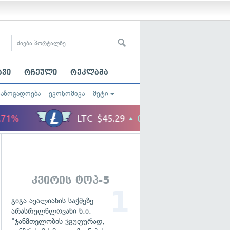
ავი
რჩეული
რეკლამა
საზოგადოება
ეკონომიკა
მეტი
კვირის ტოპ-5
გიგა ავალიანის საქმეზე
არასრულწლოვანი ნ.ი.
"ჯანმთელობის ჯგუფურად,