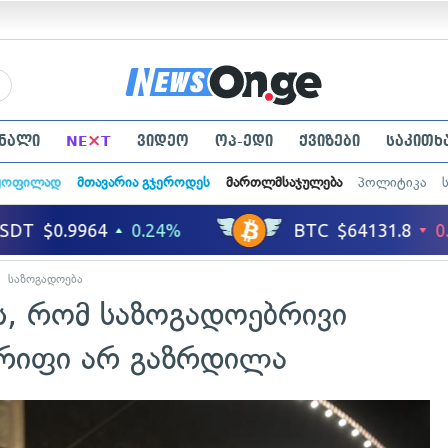
×
ნალი
NE
T
ვიდეო
ოპ-ედი
ქვიზები
საკითხ
ყოფილად
მთავარია გჯეროდეს
მართლმსაჯულება
პოლიტიკა
საზოგადოება
ს, რომ საზოგადოებრივი
რიფი არ გაზრდილა