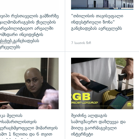
ივიპი რუსთაველის გამზირზე
"თბილისის თავისუფალი
ყალმომარაგების ქსელების
ინდუსტრიული ზონა"
არეაბილიტაციო არეალში
განცხადებას ავრცელებს
ომხდარი ინციდენტის
ესახებ განცხადებას
საათის წინ
7 საათის წინ
ვრცელებს
დახედვა
გადახედვა
იკა მელიას
შეიძინე ალდაგის
ოსამართლისთვის
სამოგზაურო დაზღვევა და
ეურაცხმყოფელი მიმართვის
მიიღე გაორმაგებული
ამო 1 წლითა და 6 თვით
ინტერნეტი