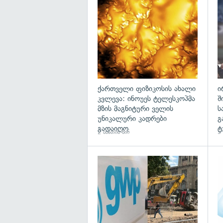
გა
ქართველი ფიზიკოსის ახალი
ი
კვლევა: ინოუეს ტელესკოპმა
შ
მზის მაგნიტური ველის
ს
უნიკალური კადრები
გ
გადაიღო
ტ
2 საათის წინ
5 
გა