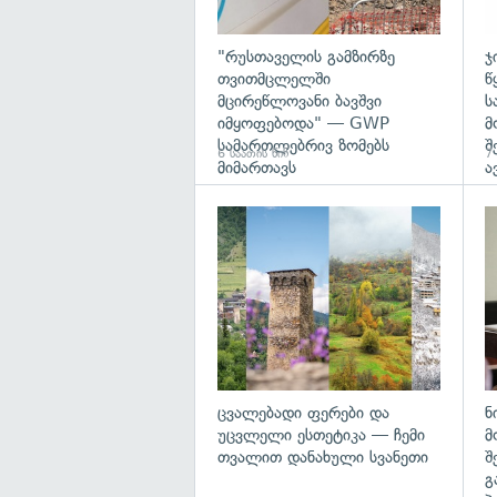
"რუსთაველის გამზირზე
ჯ
თვითმცლელში
წ
მცირეწლოვანი ბავშვი
ს
იმყოფებოდა" — GWP
მ
სამართლებრივ ზომებს
შ
6 საათის წინ
7 
მიმართავს
ა
გა
ცვალებადი ფერები და
ნ
უცვლელი ესთეტიკა — ჩემი
მ
თვალით დანახული სვანეთი
შ
გ