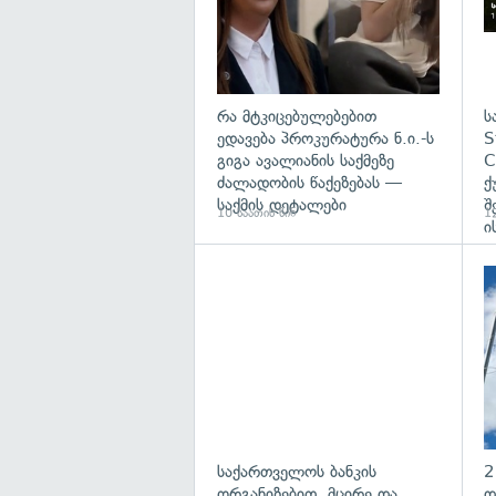
რა მტკიცებულებებით
ს
ედავება პროკურატურა ნ.ი.-ს
S
გიგა ავალიანის საქმეზე
C
ძალადობის წაქეზებას —
ქ
საქმის დეტალები
შ
10 საათის წინ
12
ი
საქართველოს ბანკის
2
ორგანიზებით, მცირე და
დ