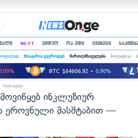
×
ნალი
NE
T
ვიდეო
ოპ-ედი
ქვიზები
საკითხ
ყოფილად
მთავარია გჯეროდეს
მართლმსაჯულება
პოლიტიკა
პრეზიდენტი
ამოვიწყებ ინკლუზიურ
რს ეროვნული მასშტაბით —