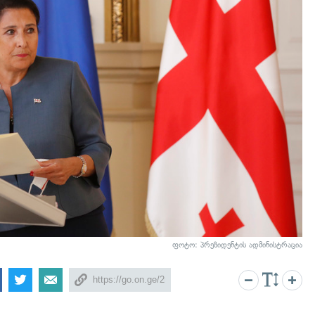
ფოტო: პრეზიდენტის ადმინისტრაცია