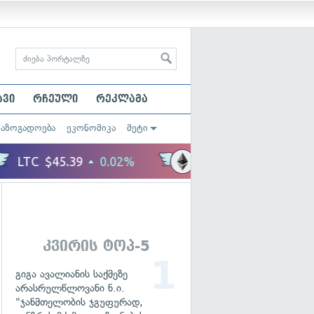
ავი
რჩეული
რეკლამა
საზოგადოება
ეკონომიკა
მეტი
კვირის ტოპ-5
გიგა ავალიანის საქმეზე
არასრულწლოვანი ნ.ი.
"ჯანმთელობის ჯგუფურად,