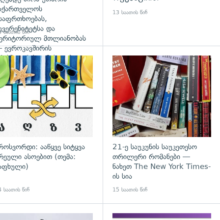
აქართველოს
13 საათის წინ
საფრთხოებას,
უვერენიტეტსა და
 საათის წინ
ერიტორიულ მთლიანობას
 ევროკავშირის
რესპიკერის განცხადება
დახედვა
გადახედვა
როსვორდი: ააწყვე სიტყვა
21-ე საუკუნის საუკეთესო
რეული ასოებით (თემა:
თრილერი რომანები —
აფხული)
ნახეთ The New York Times-
ის სია
 საათის წინ
15 საათის წინ