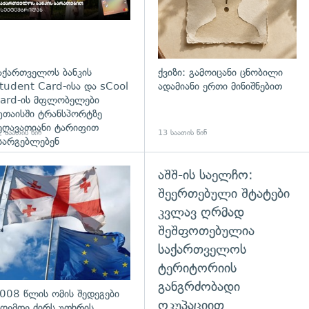
აქართველოს ბანკის
ქვიზი: გამოიცანი ცნობილი
tudent Card-ისა და sCool
ადამიანი ერთი მინიშნებით
ard-ის მფლობელები
უთაისში ტრანსპორტზე
ეღავათიანი ტარიფით
 საათის წინ
13 საათის წინ
სარგებლებენ
აშშ-ის საელჩო:
გადახედვა
შეერთებული შტატები
კვლავ ღრმად
შეშფოთებულია
საქართველოს
ტერიტორიის
განგრძობადი
008 წლის ომის შედეგები
ოკუპაციით
ღემდე ძირს უთხრის