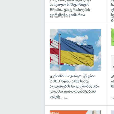
საშუალო ბიზნესისთვის
ს
შრომის უსაფრთხოების
უ
ვორკშოპი გაიმართა
ს
13 საათის წინ
13
ტ
—
პ
გა
უკრაინის საგარეო უწყება:
კ
2008 წლის აგრესიაზე
ა
რეაგირების ნაკლებობამ გზა
ზ
გაუხსნა ფართომასშტაბიან
ომებს
14 საათის წინ
14